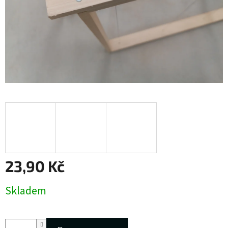
23,90 Kč
Měrná
Skladem
cena: