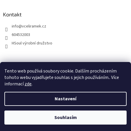
Kontakt
info
@
vceliramek.cz
604532003
HSoul výrobní družstvo
vceliramek.cz
Facebook
Tento web používá soubory cookie. Dalším procházením
tohoto webu vyjadřujete souhlas s jejich používáním.. Více
informací
zde
.
Vytvořil Shoptet
Nastavení
Copyright 2026
Včelírámek.cz
. Všechna práva vyhrazena.
Upravit
Vážení zákazníci, od 7.8. do 14.8.2026 čerpáme dovolenou. Vaše dotazy
Souhlasím
nastavení cookies
směřujte prosím na e-mailovou adresu info@vceliramek.cz . Děkujeme