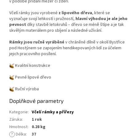
v podobě přidání mezer či zděří.
Včelí rámky jsou vyrobené
z lipového dřeva
, které se
vyznačuje svojí lehkostí i pružností,
hlavní výhodou je ale jeho
pevnost
díky stavbě letokruhů – dřevo se méně štípe a je tak
skvělým materiálem pro sbíjení a následné užívání.
Rámky jsou ručně vyráběné
v chráněné dílně v okolí Bystřice
pod Hostýnem se zapojením hendikepovaných lidí za účelem
jejich pracovního posílení.
Kvalitní konstrukce
Pevné lipové dřevo
Ruční výroba
Doplňkové parametry
Kategorie
:
Včelí rámky a přířezy
Záruka
:
1 rok
Hmotnost
:
0.28 kg
?
Délka
:
37