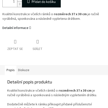
Přidat do košíku
Kvalitní konstrukce včelích rámků o
rozměrech 37 x 30 cm
je ručně
vyráběná, sponkována a následně vypletena drátkem.
Detailní informace
ZEPTAT SE
SDÍLET
Popis
Diskuze
Detailní popis produktu
Kvalitní konstrukce včelích rámků o
rozměrech 37 x 30 cm
je
ručně vyráběná a sponkovaná s následným vypletením drátku.
Dodatečně můžete k rámku přikoupit přidané příslušenství