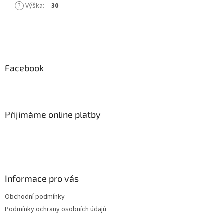
?
Výška
:
30
Z
á
p
a
Facebook
t
í
Přijímáme online platby
Informace pro vás
Obchodní podmínky
Podmínky ochrany osobních údajů