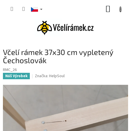
Přejít
NÁKUP
na
obsah
KOŠÍK
Včelí rámek 37x30 cm vypletený
Čechoslovák
RMC_26
Značka:
HelpSoul
Náš Výrobek