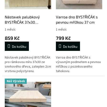
p
k
r
t
o
ů
d
Nástavek palubkový
Varroa dno BYSTŘIČÁK s
u
BYSTŘIČÁK 37x30
pevnou mřížkou 37 cm
k
Čechoslovák zateplený
1 měsíc
1 měsíc
t
859 Kč
799 Kč
ů
Do košíku
Do košíku
Nástavek palubkový BYSTŘIČÁK
Varroa dno BYSTŘIČÁK s
pro rámkovou míru 37x30 ze
výsuvným podmetem a pevnou
smrkového dřeva, zateplen 2cm
mřížkou z pozinkovaného
vrstvou polystyrenu.
tahokovu.
Náš Výrobek