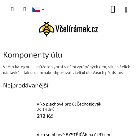
Přejít
NÁKUP
na
obsah
KOŠÍK
Komponenty úlu
V této kategorii si můžete vybrat v námi vyráběných den, vík a včelích
nástavků a tak si sami nakonfigurovat včelí úl dle Vašich představ.
Nejprodávanější
Víko plechové pro úl Čechoslovák
Do 14 dnů
272 Kč
Víko sololitové BYSTŘIČÁK na úl 37 cm