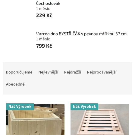
Čechoslovák
1 měsíc
229 Kč
Varroa dno BYSTŘIČÁK s pevnou mřížkou 37 cm
1 měsíc
799 Kč
Ř
a
Doporučujeme
Nejlevnější
Nejdražší
Nejprodávanější
z
e
Abecedně
n
í
V
p
Náš Výrobek
Náš Výrobek
ý
r
p
o
i
d
s
u