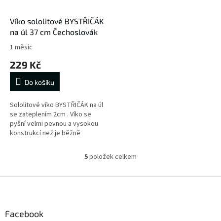
Víko sololitové BYSTŘIČÁK
na úl 37 cm Čechoslovák
1 měsíc
229 Kč
Do košíku
Sololitové víko BYSTŘIČÁK na úl
se zateplením 2cm . Víko se
pyšní velmi pevnou a vysokou
konstrukcí než je běžně
dostupné na českém trhu.
5
položek celkem
O
v
l
Z
á
á
d
p
a
a
Facebook
c