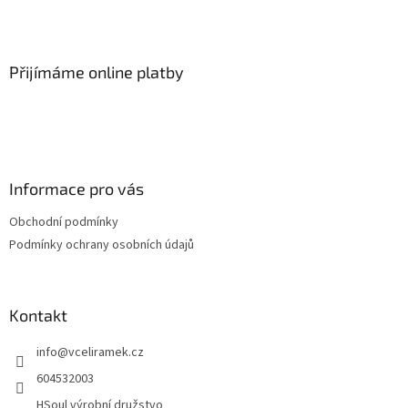
t
í
í
p
r
v
Přijímáme online platby
k
y
v
ý
p
i
s
Informace pro vás
u
Obchodní podmínky
Podmínky ochrany osobních údajů
Kontakt
info
@
vceliramek.cz
604532003
HSoul výrobní družstvo