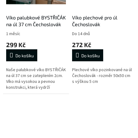
Víko palubkové BYSTŘIČÁK
Víko plechové pro úl
na úl 37 cm Čechoslovák
Čechoslovák
1 měsíc
Do 14 dnů
299 Kč
272 Kč
Do košíku
Do košíku
Naše palubkové víko BYSTŘIČÁK
Plechové víko pozinkované na úl
na úl 37 cm se zateplením 2cm.
Čechoslovák - rozměr 50x50 cm
Víko má vysokou a pevnou
s výškou 5 cm
konstrukci, která vydrží
opravdu dlouho dobu.