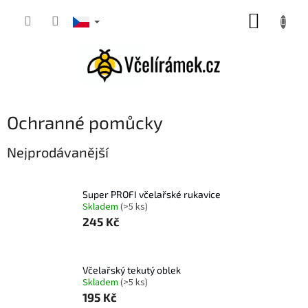
Přejít
NÁKUP
na
obsah
KOŠÍK
Ochranné pomůcky
Nejprodávanější
Super PROFI včelařské rukavice
Skladem
(>5 ks)
245 Kč
Včelařský tekutý oblek
Skladem
(>5 ks)
195 Kč