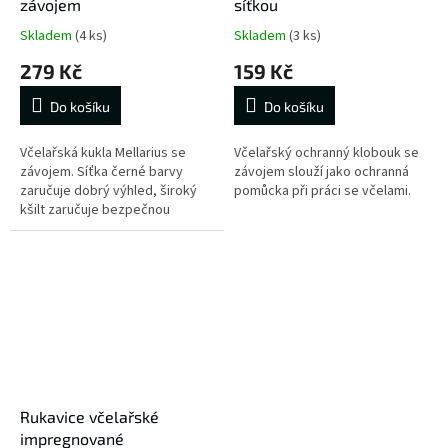
závojem
síťkou
Skladem
(4 ks)
Skladem
(3 ks)
279 Kč
159 Kč
Do košíku
Do košíku
Včelařská kukla Mellarius se
Včelařský ochranný klobouk se
závojem. Síťka černé barvy
závojem slouží jako ochranná
zaručuje dobrý výhled, široký
pomůcka při práci se včelami.
kšilt zaručuje bezpečnou
vzdálenost všech částí hlavy od
síťky.
Rukavice včelařské
impregnované