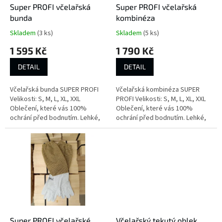
d
Super PROFI včelařská
Super PROFI včelařská
u
bunda
kombinéza
k
Skladem
(3 ks)
Skladem
(5 ks)
t
1 595 Kč
1 790 Kč
ů
DETAIL
DETAIL
Včelařská bunda SUPER PROFI
Včelařská kombinéza SUPER
Velikosti: S, M, L, XL, XXL
PROFI Velikosti: S, M, L, XL, XXL
Oblečení, které vás 100%
Oblečení, které vás 100%
ochrání před bodnutím. Lehké,
ochrání před bodnutím. Lehké,
vzdušné a navržené tak, abyste
vzdušné a navržené tak, abyste
se při práci nezapotili.Zvýšené...
se při práci...
Super PROFI včelařské
Včelařský tekutý oblek