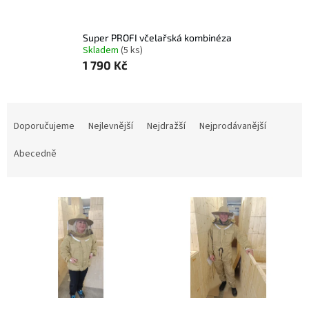
Super PROFI včelařská kombinéza
Skladem
(5 ks)
1 790 Kč
Ř
a
Doporučujeme
Nejlevnější
Nejdražší
Nejprodávanější
z
e
Abecedně
n
í
V
p
ý
r
p
o
i
d
s
u
p
k
r
t
o
ů