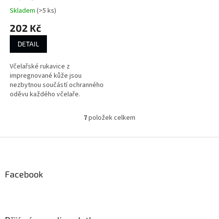
Skladem
(>5 ks)
202 Kč
DETAIL
Včelařské rukavice z
impregnované kůže jsou
nezbytnou součástí ochranného
oděvu každého včelaře.
7
položek celkem
O
v
l
Z
á
á
d
p
a
a
Facebook
c
t
í
í
p
r
v