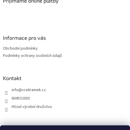
Přijímáme online platby
k
y
v
ý
p
i
s
Informace pro vás
u
Obchodní podmínky
Podmínky ochrany osobních údajů
Kontakt
info
@
vceliramek.cz
604532003
HSoul výrobní družstvo
vceliramek.cz
Facebook