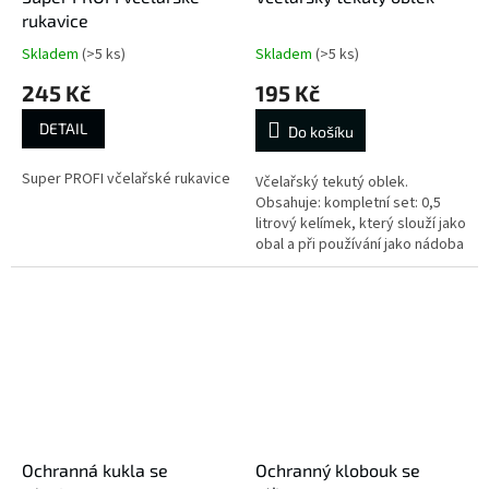
rukavice
Skladem
(>5 ks)
Skladem
(>5 ks)
245 Kč
195 Kč
DETAIL
Do košíku
Super PROFI včelařské rukavice
Včelařský tekutý oblek.
Obsahuje: kompletní set: 0,5
litrový kelímek, který slouží jako
obal a při používání jako nádoba
k uchování repelentního
roztoku. Dále pak 20 ml
lahvičku...
Ochranná kukla se
Ochranný klobouk se