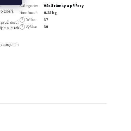
m
Kategorie
:
Včelí rámky a přířezy
o zděří.
Hmotnost
:
0.28 kg
?
Délka
:
37
i pružností,
?
Výška
:
30
pe a je tak
e zapojením