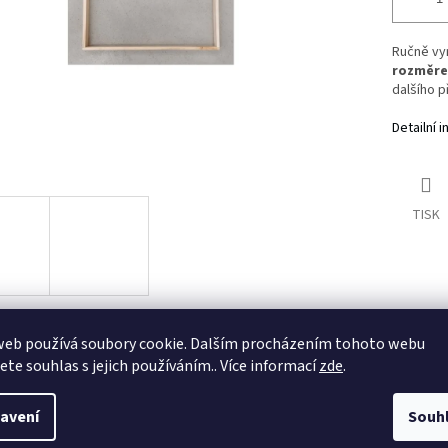
Ručně vy
rozměrec
dalšího p
Detailní 
TISK
web používá soubory cookie. Dalším procházením tohoto webu
s
Diskuze
jete souhlas s jejich používáním.. Více informací
zde
.
avení
Souh
ailní popis produktu