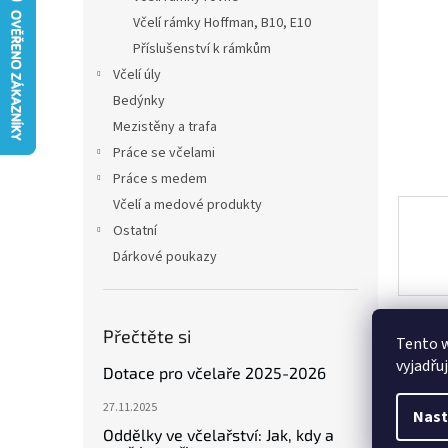
n
Včelí rámky Hoffman, B10, E10
e
Příslušenství k rámkům
l
Včelí úly
Bedýnky
Mezistěny a trafa
Práce se včelami
Práce s medem
Včelí a medové produkty
Ostatní
Dárkové poukazy
Přečtěte si
Tento 
Popi
vyjadřu
Dotace pro včelaře 2025-2026
27.11.2025
Nast
Det
Oddělky ve včelařství: Jak, kdy a