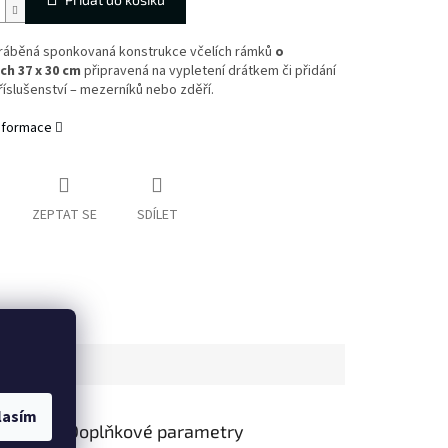
ráběná sponkovaná konstrukce včelích rámků
o
h 37 x 30 cm
připravená na vypletení drátkem či přidání
říslušenství – mezerníků nebo zděří.
informace
ZEPTAT SE
SDÍLET
lasím
Doplňkové parametry