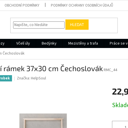
OBCHODNÍ PODMÍNKY
PODMÍNKY OCHRANY OSOBNÍCH ÚDAJŮ
HLEDAT
ezy
Včelí úly
Bedýnky
Mezistěny a trafa
Práce se v
cm Čechoslovák
lí rámek 37x30 cm Čechoslovák
RMC_44
Značka:
HelpSoul
robek
22,
Měrná
Skla
cena: