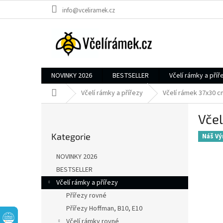
Přejít
info@vceliramek.cz
na
obsah
NOVINKY 2026
BESTSELLER
Včelí rámky a příř
Domů
Včelí rámky a přířezy
Včelí rámek 37x30 
P
Vče
o
Přeskočit
s
Kategorie
kategorie
Náš Vý
t
r
NOVINKY 2026
a
BESTSELLER
n
Včelí rámky a přířezy
n
í
Přířezy rovné
p
Přířezy Hoffman, B10, E10
a
Včelí rámky rovné