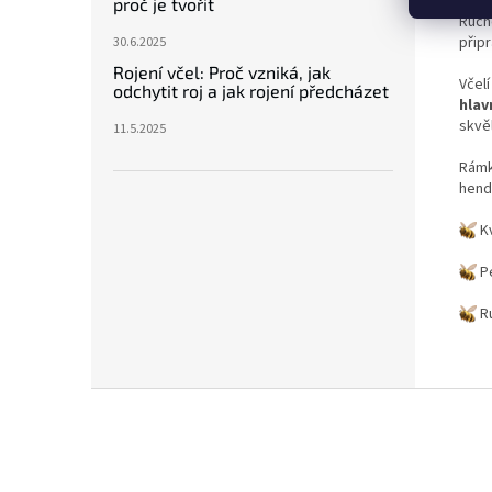
proč je tvořit
Ručn
připr
30.6.2025
Rojení včel: Proč vzniká, jak
Včel
odchytit roj a jak rojení předcházet
hlav
skvě
11.5.2025
Rámk
hendi
Kv
Pe
Ru
Z
á
p
a