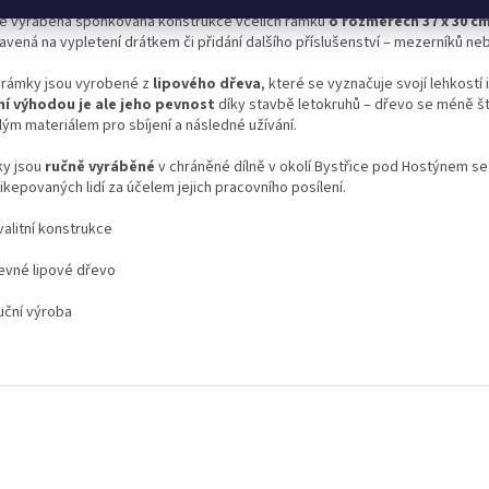
ě vyráběná sponkovaná konstrukce včelích rámků
o rozměrech 37 x 30 c
avená na vypletení drátkem či přidání dalšího příslušenství – mezerníků neb
í rámky jsou vyrobené z
lipového dřeva
, které se vyznačuje svojí lehkostí 
ní výhodou je ale jeho pevnost
díky stavbě letokruhů – dřevo se méně ští
lým materiálem pro sbíjení a následné užívání.
y jsou
ručně vyráběné
v chráněné dílně v okolí Bystřice pod Hostýnem s
kepovaných lidí za účelem jejich pracovního posílení.
alitní konstrukce
vné lipové dřevo
ční výroba