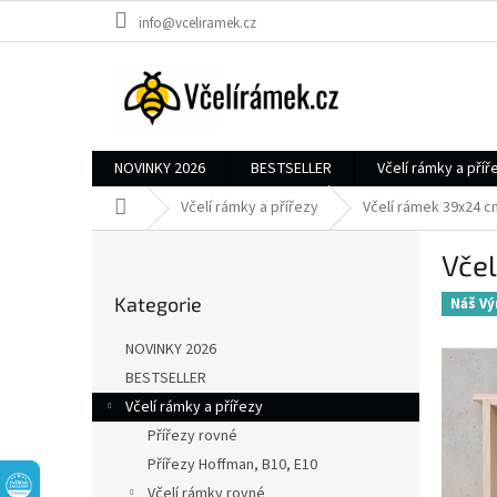
Přejít
info@vceliramek.cz
na
obsah
NOVINKY 2026
BESTSELLER
Včelí rámky a příř
Domů
Včelí rámky a přířezy
Včelí rámek 39x24 c
P
Včel
o
Přeskočit
s
Kategorie
kategorie
Náš Vý
t
r
NOVINKY 2026
a
BESTSELLER
n
Včelí rámky a přířezy
n
í
Přířezy rovné
p
Přířezy Hoffman, B10, E10
a
Včelí rámky rovné