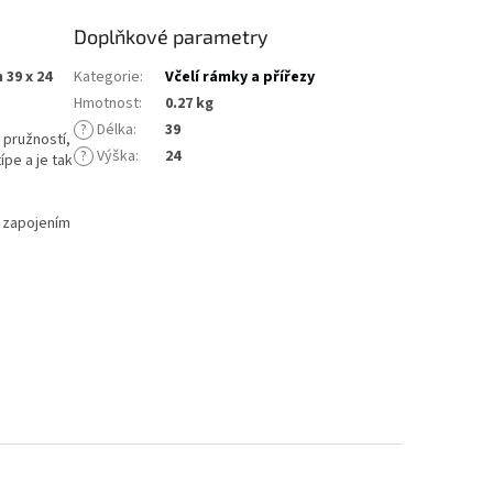
Doplňkové parametry
 39 x 24
Kategorie
:
Včelí rámky a přířezy
Hmotnost
:
0.27 kg
?
Délka
:
39
i pružností,
?
Výška
:
24
pe a je tak
e zapojením