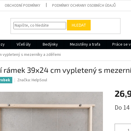
OBCHODNÍ PODMÍNKY
PODMÍNKY OCHRANY OSOBNÍCH ÚDAJŮ
HLEDAT
ezy
Včelí úly
Bedýnky
Mezistěny a trafa
Práce se v
m vypletený s mezerníky a zděřemi
í rámek 39x24 cm vypletený s mezerní
Značka:
HelpSoul
robek
26,
Měrná
Do 14
cena: