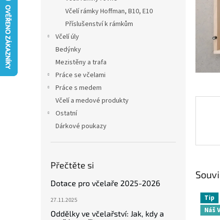
n
Včelí rámky Hoffman, B10, E10
e
Příslušenství k rámkům
l
Včelí úly
Bedýnky
Mezistěny a trafa
Práce se včelami
Práce s medem
Včelí a medové produkty
Ostatní
Dárkové poukazy
Přečtěte si
Souvi
Dotace pro včelaře 2025-2026
Tip
27.11.2025
Náš 
Oddělky ve včelařství: Jak, kdy a