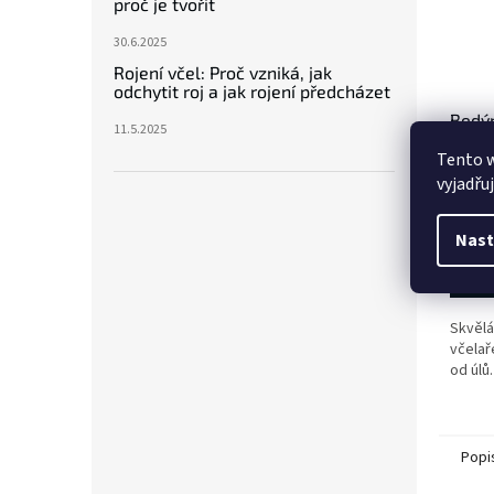
proč je tvořit
30.6.2025
Rojení včel: Proč vzniká, jak
odchytit roj a jak rojení předcházet
Bedýn
11.5.2025
39x24
Tento 
vyjadřu
699
Nast
D
Skvěl
včelař
od úlů.
Popi