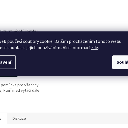
ka na včelí rámky
 překližka
web používá soubory cookie. Dalším procházením tohoto webu
jete souhlas s jejich používáním.. Více informací
zde
.
Skladem
(>5 ks)
 Kč
avení
Souh
o košíku
á pomůcka pro všechny
e, kteří med vytáčí dále
s
Diskuze