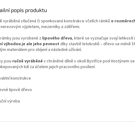
ailní popis produktu
ě vyráběná stlučená či sponkovaná konstrukce včelích rámků
o rozměrech
 nerezovým výpletem, mezerníky a zděřemi.
í rámky jsou vyrobené z
lipového dřeva
, které se vyznačuje svojí lehkostí 
ní výhodou je ale jeho pevnost
díky stavbě letokruhů – dřevo se méně ští
lým materiálem pro sbíjení a následné užívání.
y jsou
ručně vyráběné
v chráněné dílně v okolí Bystřice pod Hostýnem s
kepovaných lidí za účelem jejich pracovního posílení.
alitní konstrukce
vné lipové dřevo
ční výroba