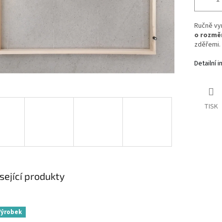
Ručně vy
o rozměr
zděřemi.
Detailní 
TISK
sející produkty
Výrobek