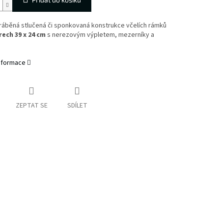
ráběná stlučená či sponkovaná konstrukce včelích rámků
ech 39 x 24 cm
s nerezovým výpletem, mezerníky a
informace
ZEPTAT SE
SDÍLET