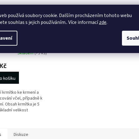
web používá soubory cookie. Dalším procházením tohoto webu
jete souhlas s jejich používáním.. Více informací
zde
.
ní krmítko s tunýlky-
avení
Souh
třižené
Skladem
(>5 ks)
 Kč
o košíku
í krmítko ke krmení a
ování včel, případně k
ní. Obsah krmítka je 5
Základní velikost
řiženého krmítka je
ě 50x50 cm -
řižené krmítko...
s
Diskuze