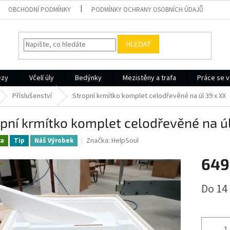
OBCHODNÍ PODMÍNKY
PODMÍNKY OCHRANY OSOBNÍCH ÚDAJŮ
HLEDAT
ezy
Včelí úly
Bedýnky
Mezistěny a trafa
Práce se v
Příslušenství
Stropní krmítko komplet celodřevěné na úl 39 x XX
pní krmítko komplet celodřevěné na úl
Značka:
HelpSoul
ka
Tip
Náš Výrobek
649
Měrná
Do 14
cena: