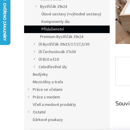
n
Bystřičák 39x24
e
Úlové sestavy (+výhodné sestavy)
l
Komponenty úlu
Příslušenství
Premium Bystřičák 39x24
Úl Bystřičák 39x15/17/27,5/30
Úl Čechoslovák 37x30
Úl B10 a E10
Celodřevěné úly
Bedýnky
Mezistěny a trafa
Práce se včelami
Práce s medem
Souvi
Včelí a medové produkty
Ostatní
Dárkové poukazy