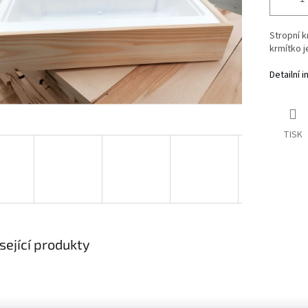
Stropní k
krmítko j
Detailní 
TISK
sející produkty