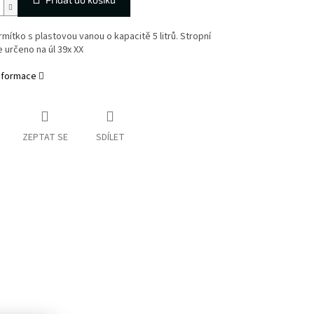
rmítko s plastovou vanou o kapacitě 5 litrů. Stropní
e určeno na úl 39x XX
informace
ZEPTAT SE
SDÍLET