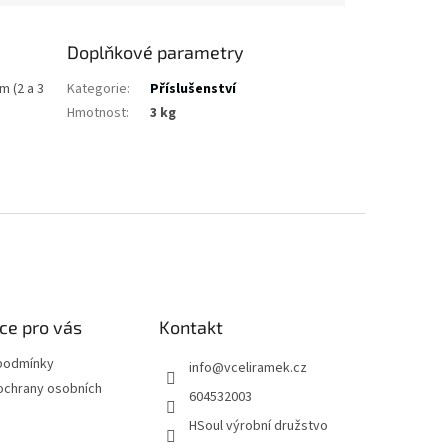
Doplňkové parametry
m (2 a 3
Kategorie
:
Příslušenství
Hmotnost
:
3 kg
ce pro vás
Kontakt
podmínky
info
@
vceliramek.cz
ochrany osobních
604532003
HSoul výrobní družstvo