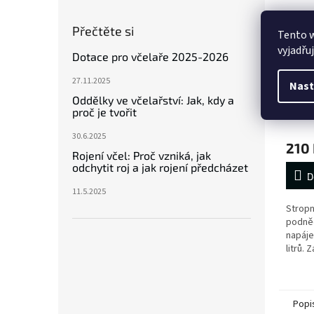
Přečtěte si
Tento 
vyjadřu
Dotace pro včelaře 2025-2026
Strop
27.11.2025
Nast
nezas
Oddělky ve včelařství: Jak, kdy a
proč je tvořit
30.6.2025
210
Rojení včel: Proč vzniká, jak
odchytit roj a jak rojení předcházet
D
11.5.2025
Stropn
podněc
napáje
litrů. 
nezast
nejmén
nezast
Popi