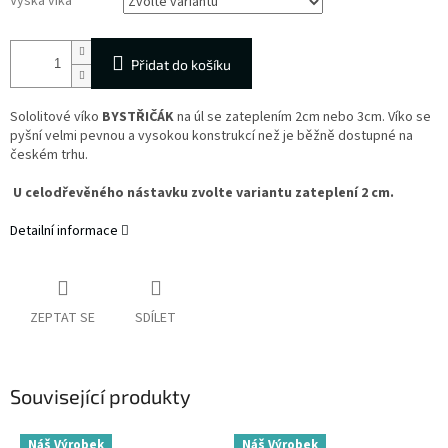
Výška víka
Přidat do košíku
Sololitové víko
BYSTŘIČÁK
na úl se zateplením 2cm nebo 3cm. Víko se
pyšní velmi pevnou a vysokou konstrukcí než je běžně dostupné na
českém trhu.
U celodřevěného nástavku zvolte variantu zateplení 2 cm.
Detailní informace
ZEPTAT SE
SDÍLET
Související produkty
Náš Výrobek
Náš Výrobek