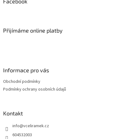
a
Facebook
t
í
Přijímáme online platby
Informace pro vás
Obchodní podmínky
Podmínky ochrany osobních údajů
Kontakt
info
@
vceliramek.cz
604532003