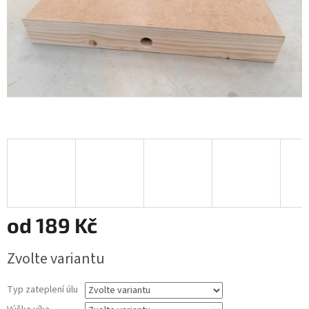
od
189 Kč
Měrná
Zvolte variantu
cena:
Typ zateplení úlu