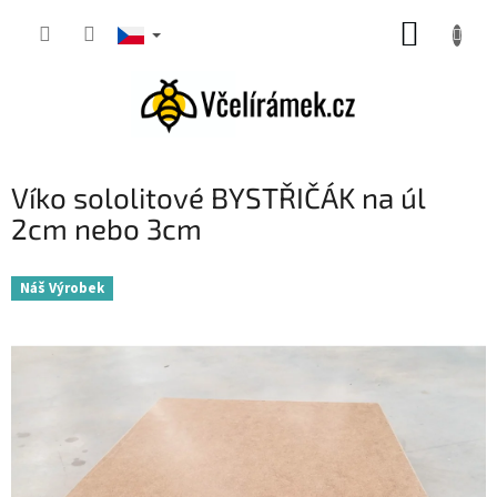
Přejít
NÁKUP
na
obsah
KOŠÍK
Víko sololitové BYSTŘIČÁK na úl
2cm nebo 3cm
Náš Výrobek