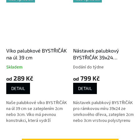
Víko palubkové BYSTŘIČÁK
Nástavek palubkový
na úl 39 cm
BYSTŘIČÁK 39x24
zateplený
Skladem
Dodání do týdne
289 Kč
799 Kč
od
od
DETAIL
DETAIL
Naše palubkové víko BYSTŘIČÁK
Nástavek palubkový BYSTŘIČÁK
na úl 39 cm se zateplením 2cm
pro rámkovou míru 39x24 ze
nebo 3cm. Víko má pevnou
smrkového dřeva, zateplen 2cm
konstrukci, která vydrží
nebo 3cm vrstvou polystyrenu
opravdu dlouho dobu. U
nebo ovčí vlny.
celodřevěného nástavku
zvolte...