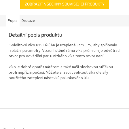
ZOBRAZIT VŠECHNY SOUVISEJÍCÍ PRODUKTY
Popis
Diskuze
Detailní popis produktu
Sololitové víko BYSTŘIČÁK je uteplené 3cm EPS, aby splňovalo
izolační parametry. V zadní stěně rámu víka prémium je odvětrací
otvor pro odvádění par. U nízkého víka tento otvor není.
Víko je dobré opatřit nátěrem a také naší plechovou stříškou
proti nepřízni počasí. Můžete si zvolit velikost víka dle síly
použitého zateplení nástavků palubkového úlu.
Z
á
p