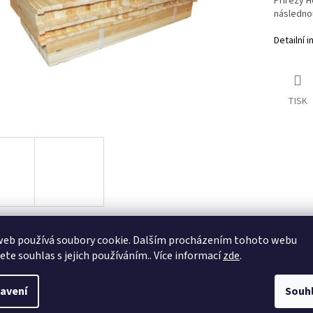
Přířezy 
následnou
Detailní 
TISK
web používá soubory cookie. Dalším procházením tohoto webu
s
Diskuze
jete souhlas s jejich používáním.. Více informací
zde
.
avení
Souh
ailní popis produktu