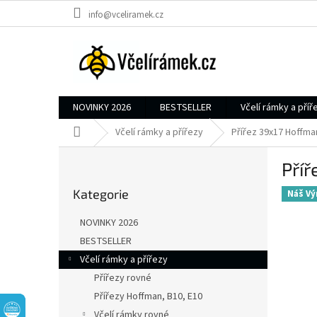
Přejít
info@vceliramek.cz
na
obsah
NOVINKY 2026
BESTSELLER
Včelí rámky a příř
Domů
Včelí rámky a přířezy
Přířez 39x17 Hoffman
P
Příř
o
Přeskočit
s
Kategorie
kategorie
Náš Vý
t
r
NOVINKY 2026
a
BESTSELLER
n
Včelí rámky a přířezy
n
í
Přířezy rovné
p
Přířezy Hoffman, B10, E10
a
Včelí rámky rovné