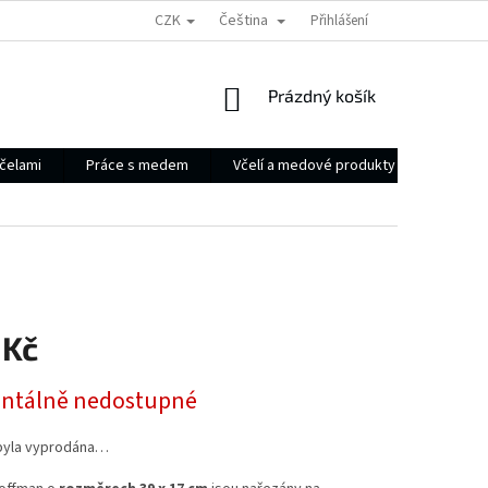
CZK
Čeština
Přihlášení
NÁKUPNÍ
Prázdný košík
KOŠÍK
čelami
Práce s medem
Včelí a medové produkty
Ostatní
 Kč
tálně nedostupné
byla vyprodána…