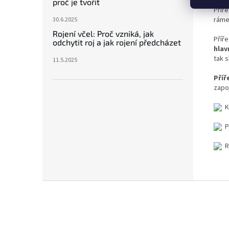
proč je tvořit
Příř
ráme
30.6.2025
Rojení včel: Proč vzniká, jak
Příř
odchytit roj a jak rojení předcházet
hlav
tak s
11.5.2025
Příř
zapo
K
P
R
Z
á
p
a