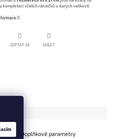
Hoffman o
rozměrech 39 x 17 cm
jsou nařezány na
 kompletaci včelích rámečků o daných velikostí.
informace
ZEPTAT SE
SDÍLET
lasím
Doplňkové parametry