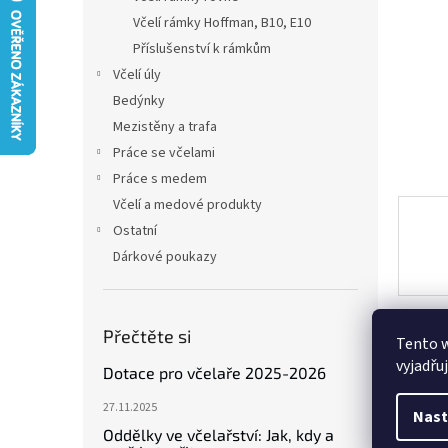
n
Včelí rámky Hoffman, B10, E10
e
Příslušenství k rámkům
l
Včelí úly
Bedýnky
Mezistěny a trafa
Práce se včelami
Práce s medem
Včelí a medové produkty
Ostatní
Dárkové poukazy
Přečtěte si
Tento 
Popi
vyjadřu
Dotace pro včelaře 2025-2026
27.11.2025
Nast
Det
Oddělky ve včelařství: Jak, kdy a