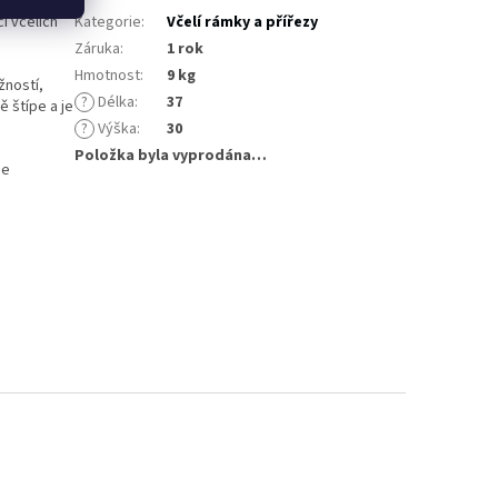
i včelích
Kategorie
:
Včelí rámky a přířezy
Záruka
:
1 rok
Hmotnost
:
9 kg
žností,
?
Délka
:
37
 štípe a je
?
Výška
:
30
Položka byla vyprodána…
se