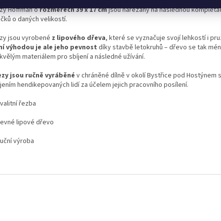
ezy Hoffman o
rozměrech 39 x 17 cm
jsou nařezány na následnou kompletac
čků o daných velikostí.
ezy jsou vyrobené
z lipového dřeva
, které se vyznačuje svojí lehkostí i pru
ní výhodou je ale jeho pevnost
díky stavbě letokruhů – dřevo se tak méně
kvělým materiálem pro sbíjení a následné užívání.
ezy jsou ručně vyráběné
v chráněné dílně v okolí Bystřice pod Hostýnem 
jením hendikepovaných lidí za účelem jejich pracovního posílení.
valitní řezba
evné lipové dřevo
uční výroba