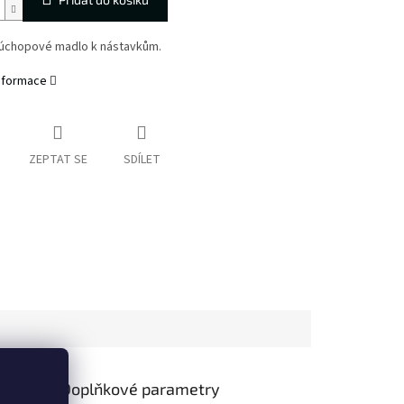
úchopové madlo k nástavkům.
informace
ZEPTAT SE
SDÍLET
Doplňkové parametry