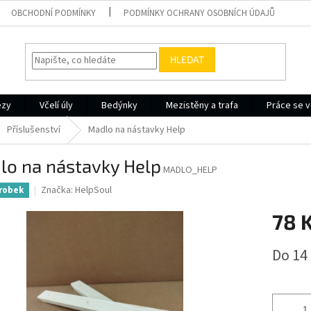
OBCHODNÍ PODMÍNKY
PODMÍNKY OCHRANY OSOBNÍCH ÚDAJŮ
HLEDAT
ezy
Včelí úly
Bedýnky
Mezistěny a trafa
Práce se v
Příslušenství
Madlo na nástavky Help
lo na nástavky Help
MADLO_HELP
Značka:
HelpSoul
robek
78 
Měrná
Do 14
cena: