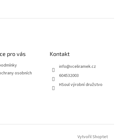
ce pro vás
Kontakt
podmínky
info
@
vceliramek.cz
ochrany osobních
604532003
HSoul výrobní družstvo
Vytvořil Shoptet