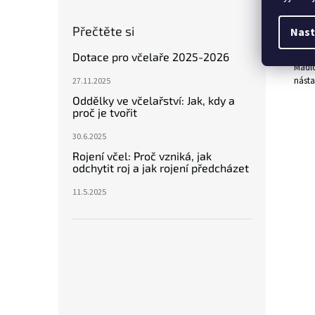
Dřevě
Madlo
Přečtěte si
Nast
cm d
Dotace pro včelaře 2025-2026
Madlo
násta
27.11.2025
Oddělky ve včelařství: Jak, kdy a
proč je tvořit
30.6.2025
Rojení včel: Proč vzniká, jak
odchytit roj a jak rojení předcházet
11.5.2025