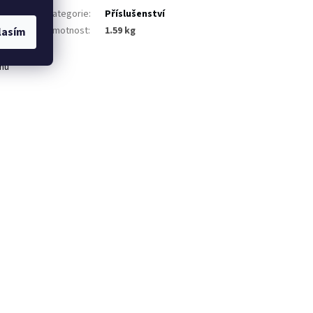
Kategorie
:
Příslušenství
tavky.
adlo je 30
Hmotnost
:
1.59 kg
lasím
ámu