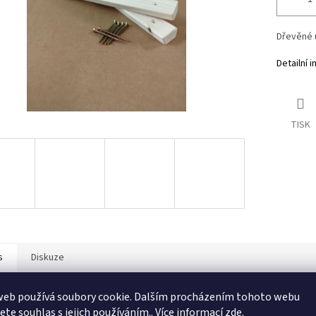
Dřevěné 
Detailní 
TISK
s
Diskuze
web používá soubory cookie. Dalším procházením tohoto webu
ailní popis produktu
jete souhlas s jejich používáním.. Více informací
zde
.