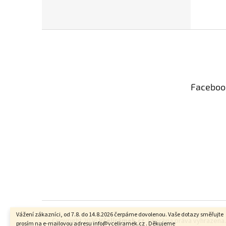
Z
á
p
a
t
Faceboo
í
Vážení zákazníci, od 7.8. do 14.8.2026 čerpáme dovolenou. Vaše dotazy směřujte
Copyright 2026
Včelírámek.cz
. Všechna práva vyhrazena
prosím na e-mailovou adresu info@vceliramek.cz . Děkujeme