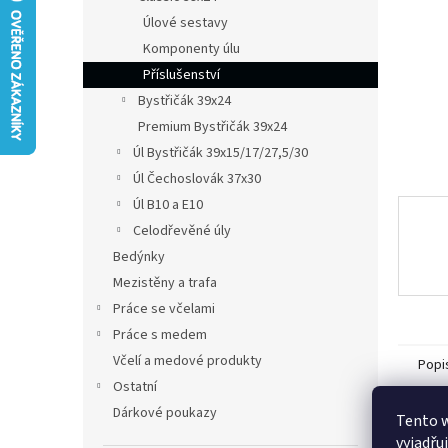
n
Úlové sestavy
e
Komponenty úlu
l
Příslušenství
Bystřičák 39x24
Premium Bystřičák 39x24
Úl Bystřičák 39x15/17/27,5/30
Úl Čechoslovák 37x30
Úl B10 a E10
Celodřevěné úly
Bedýnky
Mezistěny a trafa
Práce se včelami
Práce s medem
Včelí a medové produkty
Popi
Ostatní
Dárkové poukazy
Tento 
Det
vyjadřu