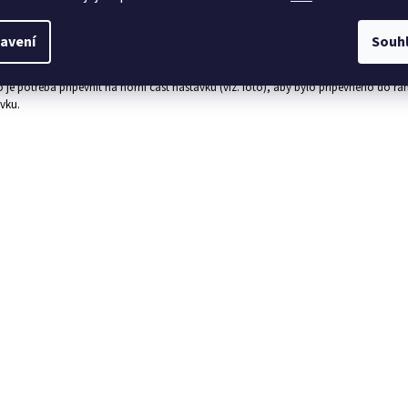
né úchopové madlo k nástavkům slouží pro jednodušší zvedání a manipulaci s nás
 je uchyceno třemi vruty o délce 50 mm. Balení obsahuje 2 ks madla a 6 ks vrutů. M
avení
Souh
louhé.
 je potřeba připevnit na horní část nástavku (viz. foto), aby bylo připevněno do r
vku.