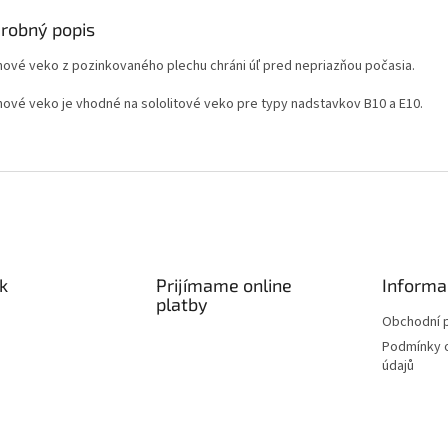
robný popis
hové veko z pozinkovaného plechu chráni úľ pred nepriazňou počasia.
hové veko je vhodné na sololitové veko pre typy nadstavkov B10 a E10.
k
Prijímame online
Informa
platby
Obchodní 
Podmínky 
údajů