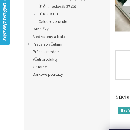
Úľ Čechoslovák 37x30
Úľ B10 a E10
Celodrevené úle
Debničky
Medzisteny a trafa
Práca so včelami
Práca s medom
Včelí produkty
Ostatné
Dárkové poukazy
Súvis
Náš 