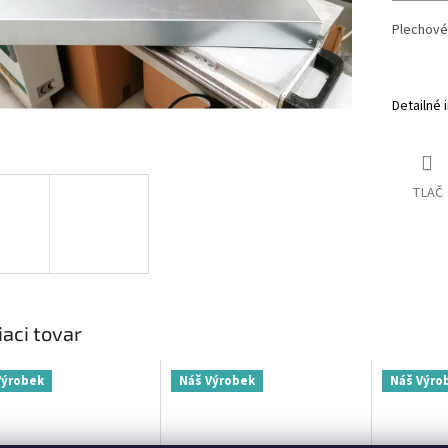
Plechové
Detailné 
TLAČ
iaci tovar
Výrobek
Náš Výrobek
Náš Výro