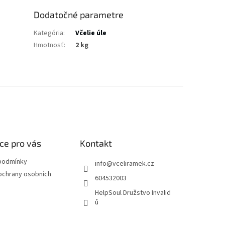
Dodatočné parametre
Kategória
:
Včelie úle
Hmotnosť
:
2 kg
ce pro vás
Kontakt
podmínky
info
@
vceliramek.cz
ochrany osobních
604532003
HelpSoul Družstvo Invalid
ů