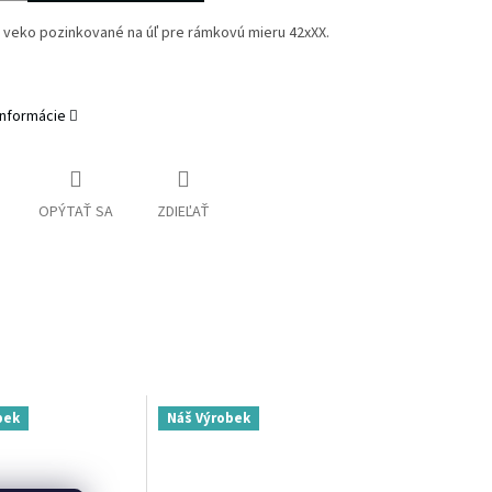
 veko pozinkované na úľ pre rámkovú mieru 42xXX.
informácie
OPÝTAŤ SA
ZDIEĽAŤ
bek
Náš Výrobek