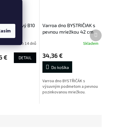
c palubkový B10
Varroa dno BYSTRIČIAK s
lasím
ý 2 cm
pevnou mriežkou 42 cm
Ďalší
produkt
én 42x27,5 cm
Do 14 dnů
Skladem
34,36 €
6 €
DETAIL
Do košíka
Varroa dno BYSTŘIČÁK s
výsuvným podmetom a pevnou
pozinkovanou mriežkou.