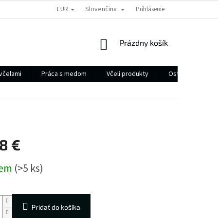
EUR
Slovenčina
Prihlásenie
NÁKUPNÝ
Prázdny košík
KOŠÍK
včelami
Práca s medom
Včelí produkty
Ostatné
D
8 €
ová
dem
(>5 ks)
Pridať do košíka