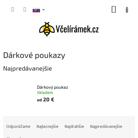
Prejsť
NÁKUP
na
obsah
KOŠÍK
Dárkové poukazy
Najpredávanejšie
Dárkový poukaz
Skladem
20 €
od
R
a
Odporúčame
Najlacnejšie
Najdrahšie
Najpredávanejšie
d