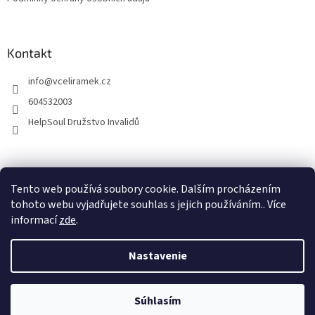
Kontakt
info
@
vceliramek.cz
604532003
HelpSoul Družstvo Invalidů
vceliramek.cz
Facebook
Tento web používá soubory cookie. Dalším procházením
tohoto webu vyjadřujete souhlas s jejich používáním.. Více
informací
zde
.
Vytvoril Shoptet
Nastavenie
Copyright 2026
Včelírámek.cz
. Všetky práva vyhradené.
Upraviť
Súhlasím
nastavenie cookies