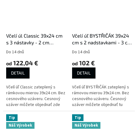
Včelí úl Classic 39x24 cm
Včelí úľ BYSTŘIČÁK 39x24
s 3 nástavky - 2 cm
cm s 2 nadstavkami - 3 cm
zateplení
zateplenie
Do 14 dnů
Do 14 dnů
122,04 €
102 €
od
od
DETAIL
DETAIL
Včelí úľ Classic zateplený s
Včelí úľ BYSTŘIČÁK zateplený s
rámkovou mierou 39x24 cm. Bez
rámovou mierou 39x24 cm. Bez
cesnového uzáveru. Cesnový
cesnového uzáveru. Česnový
uzáver môžete objednať zde
uzáver môžete objednať tu
Tip
Tip
Náš Výrobek
Náš Výrobek