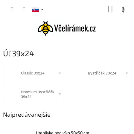
Prejsť
NÁKUP
na
obsah
KOŠÍK
Úľ 39x24
Classic 39x24
Bystřičák 39x24
Premium Bystřičák
39x24
Najpredávanejšie
Uteplivka pod víko 50x50 cm