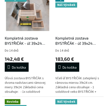
Náš Výrobek
Kompletná zostava
Kompletná zostava
BYSTŘIČÁK - úľ 39x24
BYSTŘIČÁK - úľ 39x24
zateplenie 2cm / 2
zateplený 2 cm / 3
Do 14 dnů
Do 14 dnů
nadstavky + ďalšie
nadstavky + ďalšie
142,48 €
183,60 €
príslušenstvo
príslušenstvo
Do košíka
Do košíka
Úľová zostava BYSTŘIČÁK s
Včelí úľ BYSTŘIČÁK zateplený s
dvoma nadstavcami rámovej
rámovou mierou 39x24 cm.
miery 39x24. Základná cena
Základná cena obsahuje: - 1
obsahuje: - 1x sololitové
sololitové veko BYSTŘIČÁK +
veko BYSTŘIČÁK + plechové
plechové veko - 3 zateplené
veko - 2x zateplené...
nadstavky BYSTŘIČÁK - 2 cm...
Novinka
Náš Výrobek