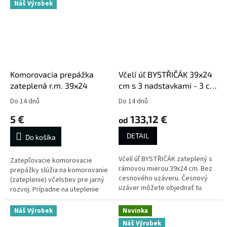
Náš Výrobek
Komorovacia prepážka
Včelí úľ BYSTŘIČÁK 39x24
zateplená r.m. 39x24
cm s 3 nadstavkami - 3 cm
zateplenie
Do 14 dnů
Do 14 dnů
5 €
133,12 €
od
DETAIL
Do košíka
Včelí úľ BYSTŘIČÁK zateplený s
Zatepľovacie komorovacie
rámovou mierou 39x24 cm. Bez
prepážky slúžia na komorovanie
cesnového uzáveru. Česnový
(zateplenie) včelstiev pre jarný
uzáver môžete objednať tu
rozvoj. Prípadne na uteplenie
odrobkov či slabých včelstiev.
Naša komorovacia prepážka...
Náš Výrobek
Novinka
Náš Výrobek