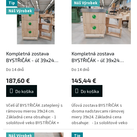
e
Tip
Náš Výrobek
ý
p
Náš Výrobek
p
r
i
o
s
d
p
u
r
k
o
t
d
Kompletná zostava
Kompletná zostava
o
u
BYSTŘIČÁK - úľ 39x24
BYSTŘIČÁK - úľ 39x24
v
k
zateplený 3 cm / 3
zateplenie 3cm / 2
Do 14 dnů
Do 14 dnů
t
nadstavky + ďalšie
nadstavky + ďalšie
187,60 €
145,44 €
o
príslušenstvo
príslušenstvo
v
Do košíka
Do košíka
Včelí úľ BYSTŘIČÁK zateplený s
Úľová zostava BYSTŘIČÁK s
rámovou mierou 39x24 cm.
dvoma nadstavcami rámovej
Základná cena obsahuje: - 1
miery 39x24. Základná cena
sololitové veko BYSTŘIČÁK +
obsahuje: - 1x sololitové veko
plechové veko - 3 zateplené
BYSTŘIČÁK + plechové veko - 2x
nadstavky BYSTŘIČÁK - 3 cm...
zateplené...
Náš Výrobek
Tip