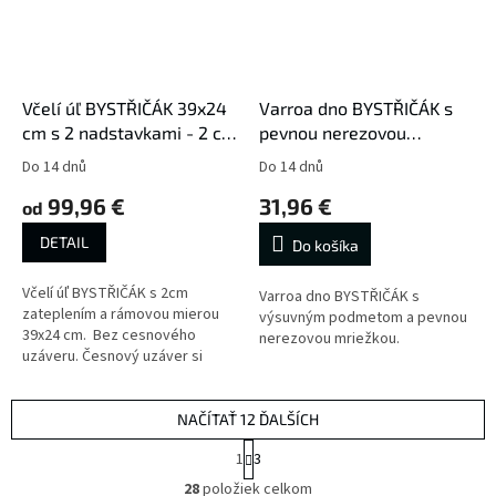
Včelí úľ BYSTŘIČÁK 39x24
Varroa dno BYSTŘIČÁK s
cm s 2 nadstavkami - 2 cm
pevnou nerezovou
zateplenie
mriežkou 39cm
Do 14 dnů
Do 14 dnů
99,96 €
31,96 €
od
DETAIL
Do košíka
Včelí úľ BYSTŘIČÁK s 2cm
Varroa dno BYSTŘIČÁK s
zateplením a rámovou mierou
výsuvným podmetom a pevnou
39x24 cm. Bez cesnového
nerezovou mriežkou.
uzáveru. Česnový uzáver si
môžete objednať tu
NAČÍTAŤ 12 ĎALŠÍCH
S
1
3
t
O
r
28
položiek celkom