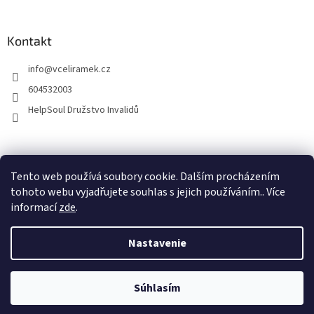
Kontakt
info
@
vceliramek.cz
604532003
HelpSoul Družstvo Invalidů
vceliramek.cz
Facebook
Tento web používá soubory cookie. Dalším procházením
tohoto webu vyjadřujete souhlas s jejich používáním.. Více
informací
zde
.
Vytvoril Shoptet
Nastavenie
Copyright 2026
Včelírámek.cz
. Všetky práva vyhradené.
Upraviť
Súhlasím
nastavenie cookies