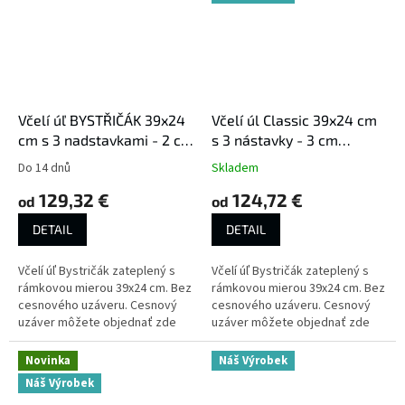
Včelí úľ BYSTŘIČÁK 39x24
Včelí úl Classic 39x24 cm
cm s 3 nadstavkami - 2 cm
s 3 nástavky - 3 cm
zateplenie
zateplení
Do 14 dnů
Skladem
129,32 €
124,72 €
od
od
DETAIL
DETAIL
Včelí úľ Bystričák zateplený s
Včelí úľ Bystričák zateplený s
rámkovou mierou 39x24 cm. Bez
rámkovou mierou 39x24 cm. Bez
cesnového uzáveru. Cesnový
cesnového uzáveru. Cesnový
uzáver môžete objednať zde
uzáver môžete objednať zde
Novinka
Náš Výrobek
Náš Výrobek