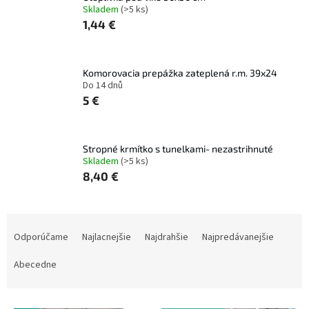
Skladem
(>5 ks)
1,44 €
Komorovacia prepážka zateplená r.m. 39x24
Do 14 dnů
5 €
Stropné krmítko s tunelkami- nezastrihnuté
Skladem
(>5 ks)
8,40 €
R
a
Odporúčame
Najlacnejšie
Najdrahšie
Najpredávanejšie
d
e
Abecedne
n
i
V