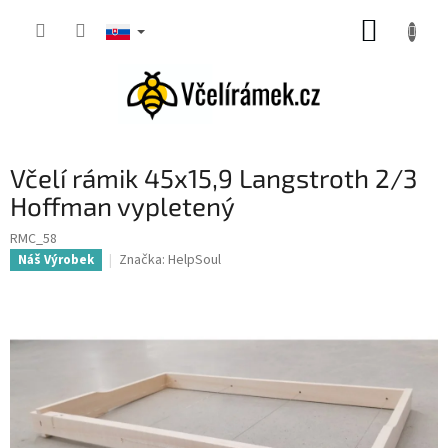
Prejsť
NÁKUP
na
obsah
KOŠÍK
Včelí rámik 45x15,9 Langstroth 2/3
Hoffman vypletený
RMC_58
Značka:
HelpSoul
Náš Výrobek