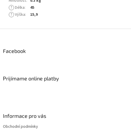
Hmotnosť
:
0.3 kg
?
Délka
:
45
?
Výška
:
15,9
Z
á
p
ä
Facebook
t
i
e
Prijímame online platby
Informace pro vás
Obchodní podmínky