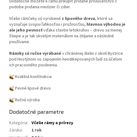
Dodatočne môžete k rámu prikúpiť pridané príslušenstvo v
podobe pridania medzier či zdier.
Včelie rámčeky sú vyrobené
z lipového dreva
, ktoré sa
vyznačuje svojou ľahkosťou i pružnosťou,
hlavnou výhodou je
ale jeho pevnosť
vďaka stavbe letokruhov – drevo sa menej
štiepe a je tak skvelým materiálom na zbíjanie a následné
používanie.
Rámiky sú ručne vyrábané
v chránenej dielni v okolí Bystrice
pod Hostýnom so zapojením hendikepovaných ľudí za účelom
ich pracovného posilnenia.
Kvalitná konštrukcia
Pevné lipové drevo
Ručná výroba
Dodatočné parametre
Kategória
:
Včelie rámy a prírezy
Záruka
:
1 rok