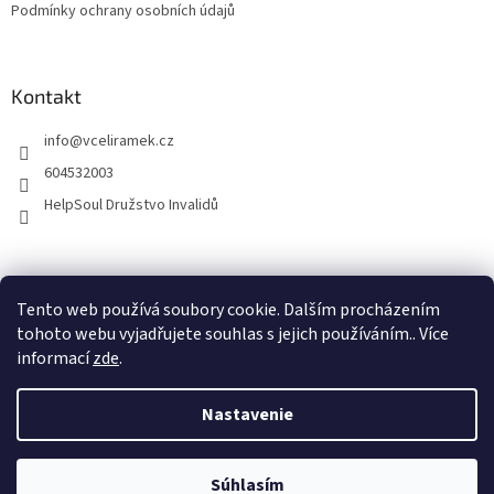
Podmínky ochrany osobních údajů
Kontakt
info
@
vceliramek.cz
604532003
HelpSoul Družstvo Invalidů
vceliramek.cz
Facebook
Tento web používá soubory cookie. Dalším procházením
tohoto webu vyjadřujete souhlas s jejich používáním.. Více
informací
zde
.
Vytvoril Shoptet
Nastavenie
Copyright 2026
Včelírámek.cz
. Všetky práva vyhradené.
Upraviť
Súhlasím
nastavenie cookies