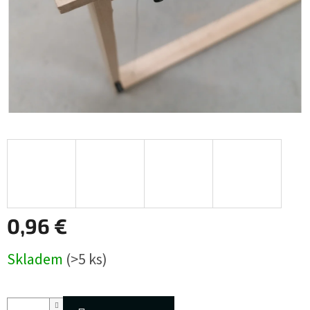
0,96 €
Jednotková
Skladem
(>5 ks)
cena: