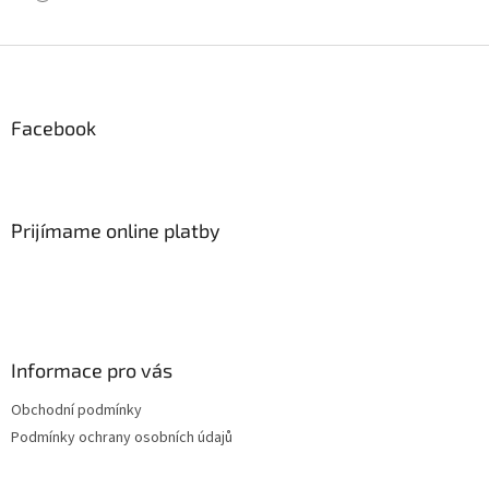
Z
á
p
ä
Facebook
t
i
e
Prijímame online platby
Informace pro vás
Obchodní podmínky
Podmínky ochrany osobních údajů