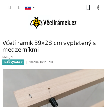
Prejsť
NÁKUP
na
obsah
KOŠÍK
Včelí rámik 39x28 cm vypletený s
medzerníkmi
RMC_21
Značka:
HelpSoul
Náš Výrobek