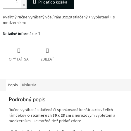
Pridať do košíka
Kvalitný ručne vyrábaný včelí rám 39x28 stlačený + vypletený + s
medzerníkmi
Detailné informácie
OPÝTAŤ SA
ZDIEĽAŤ
Popis
Diskusia
Podrobný popis
Ručne vyrábaná stlačená či sponkovaná konštrukcia včelích
rámčekov
o rozmeroch 39 x 28 cm
s nerezovým výpletom a
medzerníkmi. Je možné tiež pridať zdere.