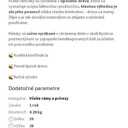
Včelie rámčeky sú vyrobené z
lipového dreva
, ktoré sa
vyznačuje svojou ľahkosťou i pružnosťou,
hlavnou výhodou je
ale jeho pevnosť
vďaka stavbe letokruhov – drevo sa menej
štípe a je tak skvelým materiálom na zbíjanie a následné
používanie.
Rámiky sú
ručne vyrábané
v chránenej dielni v okolí Bystrice
pod Hostýnom so zapojením hendikepovaných ľudí za účelom
ich pracovného posilnenia.
Kvalitná konštrukcia
Pevné lipové drevo
Ručná výroba
Dodatočné parametre
Kategória
:
Včelie rámy a prírezy
Záruka
:
1 rok
Hmotnosť
:
0.28 kg
?
Délka
:
39
?
Výška
:
28