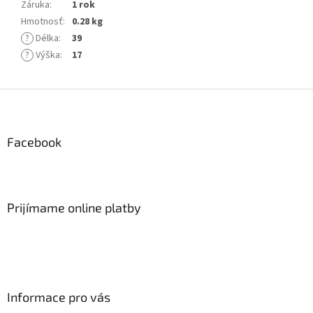
Záruka
:
1 rok
Hmotnosť
:
0.28 kg
?
Délka
:
39
?
Výška
:
17
Z
á
p
ä
Facebook
t
i
e
Prijímame online platby
Informace pro vás