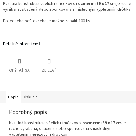
Kvalitná konštrukcia včelích rámčekov s
rozmermi 39 x 17 cm
je ručne
vyrábaná, stlačená alebo sponkovaná s následným vypletením drôtika.
Do jedného poštovného je možné zabaliť 100 ks
Detailné informácie
OPÝTAŤ SA
ZDIEĽAŤ
Popis
Diskusia
Podrobný popis
Kvalitná konštrukcia včelích rámčekov s
rozmermi 39 x 17 cm
je
ručne vyrábaná, stlačená alebo sponkovaná s následným
vypletením nerezovým drôtikom.