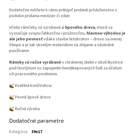
Dodatočne môžete k rámu prikúpiť pridané príslušenstvo v
podobe pridania medzier či zdier.
Včelie rámčeky sú vyrobené
z lipového dreva
, ktoré sa
vyznačuje svojou ľahkosťou i pružnosťou,
hlavnou výhodou je
ale jeho pevnosť
vďaka stavbe letokruhov – drevo sa menej
štiepe a je tak skvelým materiálom na zbíjanie a následné
používanie.
Rámiky sú ručne vyrábané
v chránenej dielni v okolí Bystrice
pod Hostýnom so zapojením hendikepovaných ľudí za účelom
ich pracovného posilnenia.
Kvalitná konštrukcia
Pevné lipové drevo
Ručná výroba
Dodatočné parametre
Kategória
:
39x17