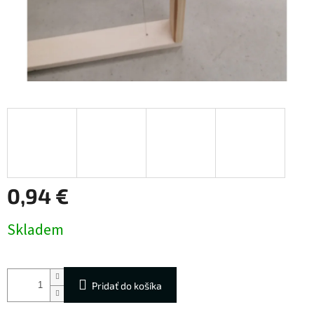
0,94 €
Jednotková
Skladem
cena:
Pridať do košíka