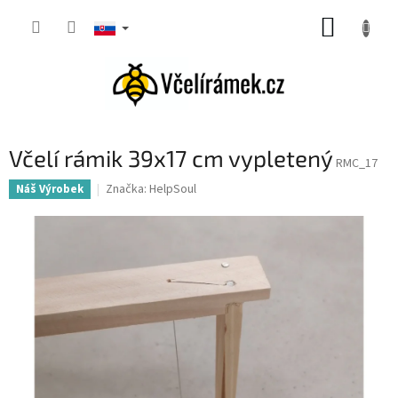
Prejsť
NÁKUP
na
obsah
KOŠÍK
Včelí rámik 39x17 cm vypletený
RMC_17
Značka:
HelpSoul
Náš Výrobek