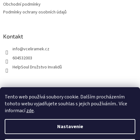
Obchodní podmínky
Podmínky ochrany osobních údajů
Kontakt
info
@
vceliramek.cz
604532003
HelpSoul Družstvo Invalidů
vceliramek.cz
Facebook
Tento web používá soubory cookie. Dalším procházením
tohoto webu vyjadřujete souhlas s jejich používáním.. Více
informací
zde
.
Vytvoril Shoptet
Nastavenie