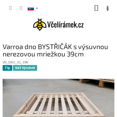
Prejsť
NÁKUP
na
obsah
KOŠÍK
Varroa dno BYSTŘIČÁK s výsuvnou
nerezovou mriežkou 39cm
VN_DNO_02_39N
Tip
Náš Výrobek