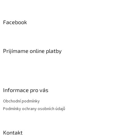
Z
á
p
ä
Facebook
t
i
e
Prijímame online platby
Informace pro vás
Obchodní podmínky
Podmínky ochrany osobních údajů
Kontakt