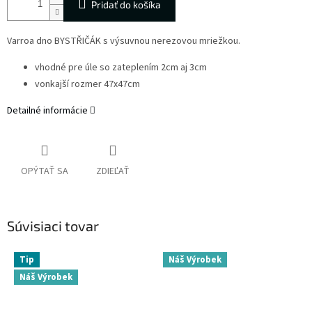
Pridať do košíka
Varroa dno BYSTŘIČÁK s výsuvnou nerezovou mriežkou.
vhodné pre úle so zateplením 2cm aj 3cm
vonkajší rozmer 47x47cm
Detailné informácie
OPÝTAŤ SA
ZDIEĽAŤ
Súvisiaci tovar
Tip
Náš Výrobek
Náš Výrobek