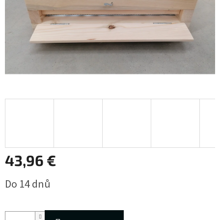
43,96 €
Jednotková
Do 14 dnů
cena: