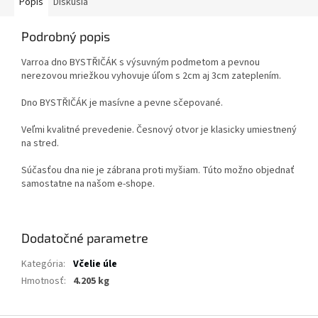
Popis
Diskusia
Podrobný popis
Varroa dno BYSTŘIČÁK s výsuvným podmetom a pevnou
nerezovou mriežkou vyhovuje úľom s 2cm aj 3cm zateplením.
Dno BYSTŘIČÁK je masívne a pevne sčepované.
Veľmi kvalitné prevedenie. Česnový otvor je klasicky umiestnený
na stred.
Súčasťou dna nie je zábrana proti myšiam. Túto možno objednať
samostatne na našom e-shope.
Dodatočné parametre
Kategória
:
Včelie úle
Hmotnosť
:
4.205 kg