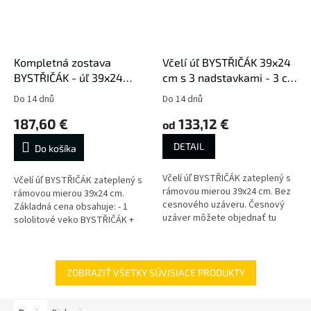
Kompletná zostava
Včelí úľ BYSTŘIČÁK 39x24
BYSTŘIČÁK - úľ 39x24
cm s 3 nadstavkami - 3 cm
zateplený 3 cm / 3
zateplenie
Do 14 dnů
Do 14 dnů
nadstavky + ďalšie
187,60 €
133,12 €
príslušenstvo
od
DETAIL
Do košíka
Včelí úľ BYSTŘIČÁK zateplený s
Včelí úľ BYSTŘIČÁK zateplený s
rámovou mierou 39x24 cm. Bez
rámovou mierou 39x24 cm.
cesnového uzáveru. Česnový
Základná cena obsahuje: - 1
uzáver môžete objednať tu
sololitové veko BYSTŘIČÁK +
plechové veko - 3 zateplené
nadstavky BYSTŘIČÁK - 3 cm...
ZOBRAZIŤ VŠETKY SÚVISIACE PRODUKTY