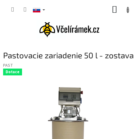
Prejsť
NÁKUP
na
obsah
KOŠÍK
Pastovacie zariadenie 50 l - zostava
PAST
Dotace