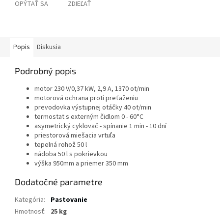
OPÝTAŤ SA
ZDIEĽAŤ
Popis
Diskusia
Podrobný popis
motor 230 V/0,37 kW, 2,9 A, 1370 ot/min
motorová ochrana proti preťaženiu
prevodovka výstupnej otáčky 40 ot/min
termostat s externým čidlom 0 - 60°C
asymetrický cyklovač - spínanie 1 min - 10 dní
priestorová miešacia vrtuľa
tepelná rohož 50 l
nádoba 50 l s pokrievkou
výška 950mm a priemer 350 mm
Dodatočné parametre
Kategória
:
Pastovanie
Hmotnosť
:
25 kg