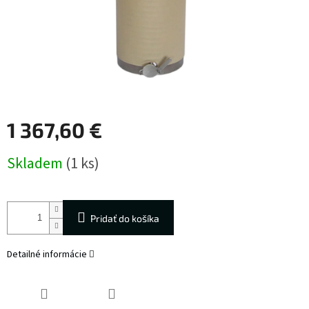
1 367,60 €
Jednotková
Skladem
(1 ks)
cena:
Pridať do košíka
Detailné informácie