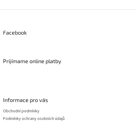
Z
á
p
ä
Facebook
t
i
e
Prijímame online platby
Informace pro vás
Obchodní podmínky
Podmínky ochrany osobních údajů