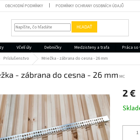
OBCHODNÍ PODMÍNKY
PODMÍNKY OCHRANY OSOBNÍCH ÚDAJŮ
HĽADAŤ
ezy
Včelí úly
Debničky
Medzisteny a trafa
Práca so 
Príslušenstvo
Mriežka - zábrana do cesna - 26 mm
ežka - zábrana do cesna - 26 mm
MC
2 €
Jednotk
Skla
cena: