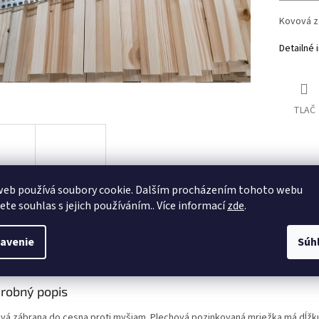
Kovová z
Detailné 
TLAČ
web používá soubory cookie. Dalším procházením tohoto webu
jete souhlas s jejich používáním.. Více informací
zde
.
avenie
Súh
s
Diskusia
robný popis
vá zábrana do cesna proti myšiam. Plechová pozinkovaná mriežka má dĺžku 