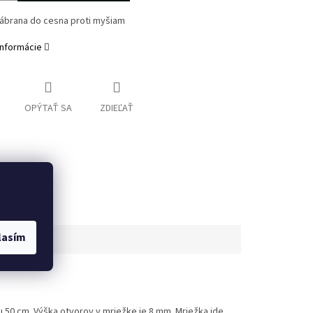
ábrana do cesna proti myšiam
informácie
OPÝTAŤ SA
ZDIEĽAŤ
lasím
50 cm. Výška otvorov v mriežke je 8 mm. Mriežka ide