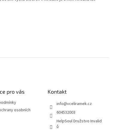
ce pro vás
Kontakt
podmínky
info
@
vceliramek.cz
ochrany osobních
604532003
HelpSoul Družstvo Invalid
ů