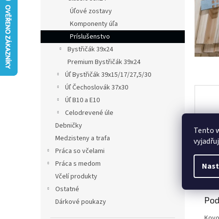
Úľové zostavy
Komponenty úľa
Príslušenstvo
Bystřičák 39x24
Premium Bystřičák 39x24
Úľ Bystřičák 39x15/17/27,5/30
Úľ Čechoslovák 37x30
Úľ B10 a E10
Celodrevené úle
Debničky
Tento 
Medzisteny a trafa
vyjadřu
Práca so včelami
Práca s medom
Nast
Popi
Včelí produkty
Ostatné
Pod
Dárkové poukazy
Kovo